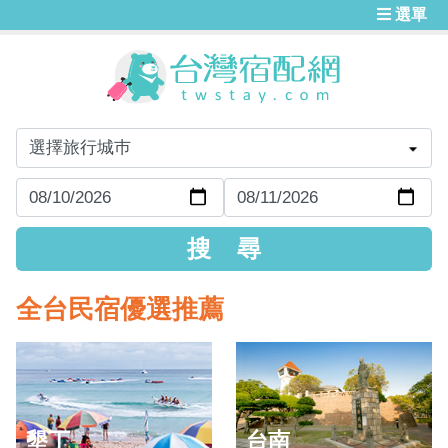
選單
全台民宿優選推薦
墾丁
台南