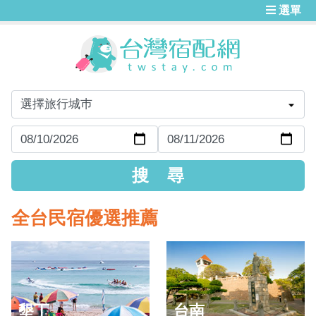
選單
全台民宿優選推薦
墾丁
台南